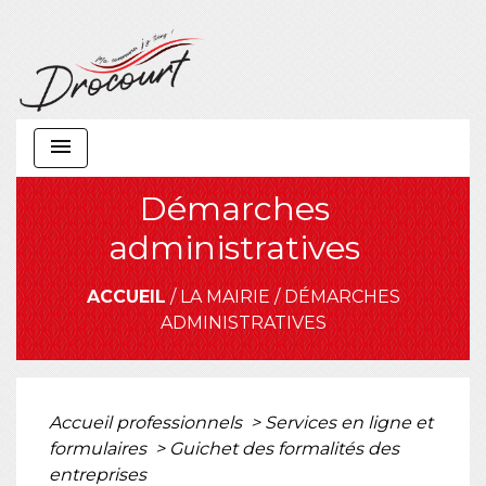
menu
Démarches
administratives
ACCUEIL
/
LA MAIRIE
/
DÉMARCHES
ADMINISTRATIVES
Accueil professionnels
>
Services en ligne et
formulaires
>
Guichet des formalités des
entreprises