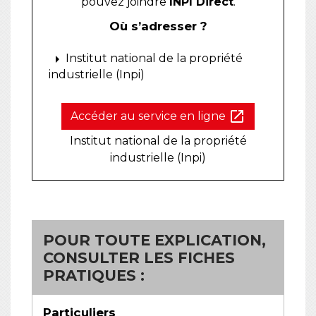
pouvez joindre
INPI Direct
.
Où s’adresser ?
arrow_right
Institut national de la propriété
industrielle (Inpi)
open_in_new
Accéder au service en ligne
Institut national de la propriété
industrielle (Inpi)
POUR TOUTE EXPLICATION,
CONSULTER LES FICHES
PRATIQUES :
Particuliers