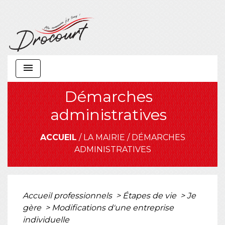
menu
Démarches
administratives
ACCUEIL
/
LA MAIRIE
/
DÉMARCHES
ADMINISTRATIVES
Accueil professionnels
>
Étapes de vie
>
Je
gère
>
Modifications d'une entreprise
individuelle