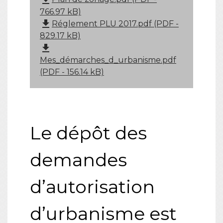
766.97 kB)
file_download
Réglement PLU 2017.pdf (PDF -
829.17 kB)
file_download
Mes_démarches_d_urbanisme.pdf
(PDF - 156.14 kB)
Le dépôt des
demandes
d’autorisation
d’urbanisme est