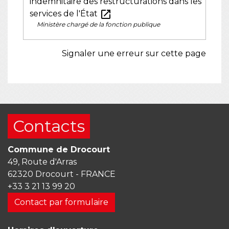
indemnitaire des restructurations dans les
open_in_new
services de l'État
Ministère chargé de la fonction publique
Signaler une erreur sur cette page
Contacts
Commune de Drocourt
49, Route d'Arras
62320 Drocourt - FRANCE
+33 3 21 13 99 20
Contact par formulaire