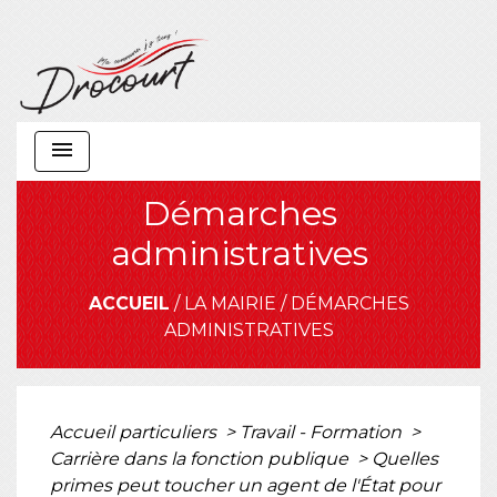
menu
Démarches
administratives
ACCUEIL
/
LA MAIRIE
/
DÉMARCHES
ADMINISTRATIVES
Accueil particuliers
>
Travail - Formation
>
Carrière dans la fonction publique
>
Quelles
primes peut toucher un agent de l'État pour