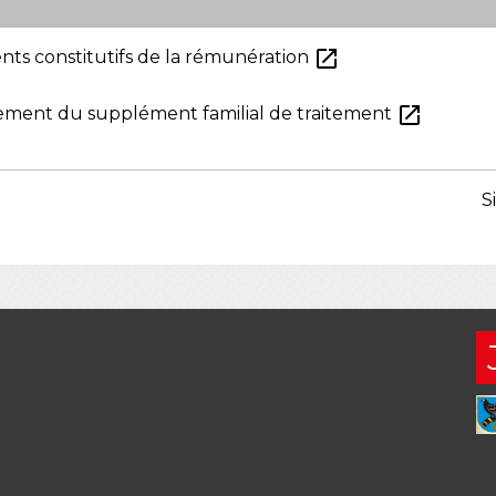
open_in_new
nts constitutifs de la rémunération
open_in_new
sement du supplément familial de traitement
S