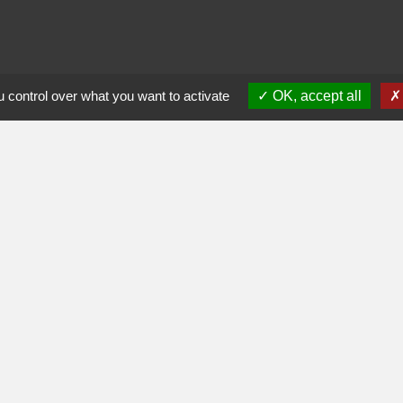
ès-midi
 control over what you want to activate
OK, accept all
0
17h30
0
17h30
fr
olitique de confidentialité
-
Accessibilité
-
Plan du site