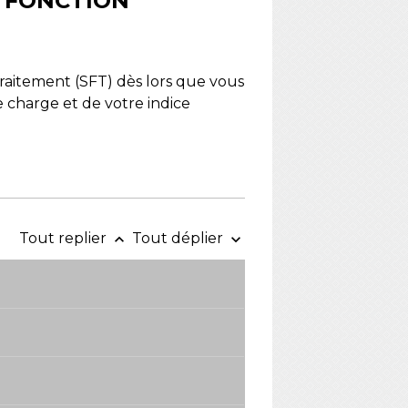
A FONCTION
raitement (SFT) dès lors que vous
 charge et de votre indice
Tout replier
Tout déplier
keyboard_arrow_up
keyboard_arrow_down