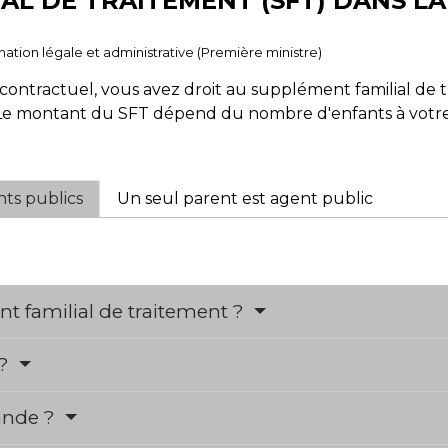
AL DE TRAITEMENT (SFT) DANS L
ormation légale et administrative (Première ministre)
contractuel, vous avez droit au supplément familial de t
 Le montant du SFT dépend du nombre d'enfants à votre
nts publics
Un seul parent est agent public
t familial de traitement ?
 ?
ande ?