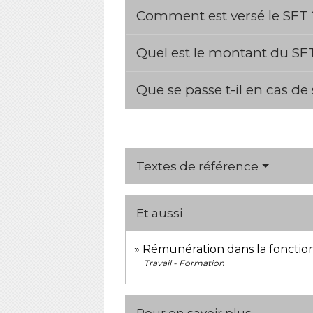
Comment est versé le SFT
Quel est le montant du SF
Que se passe t-il en cas de
Textes de référence
Et aussi
Rémunération dans la fonctio
Travail - Formation