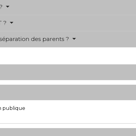
 ?
T ?
 séparation des parents ?
n publique