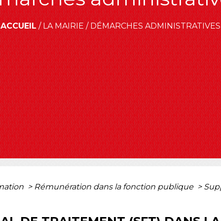
ACCUEIL
/
LA MAIRIE
/
DÉMARCHES ADMINISTRATIVES
rmation
>
Rémunération dans la fonction publique
>
Supp