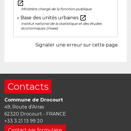
open_in_new
Ministère chargé de la fonction publique
open_in_new
Base des unités urbaines
Institut national de la statistique et des études
économiques (Insee)
Signaler une erreur sur cette page
Contacts
Commune de Drocourt
49, Route d'Arras
62320 Drocourt - FRANCE
+33 3 21 13 99 20
Contact par formulaire