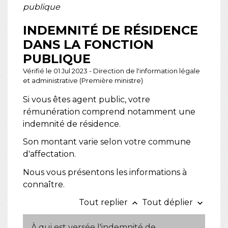
publique
INDEMNITÉ DE RÉSIDENCE
DANS LA FONCTION
PUBLIQUE
Vérifié le 01 Jul 2023 - Direction de l'information légale
et administrative (Première ministre)
Si vous êtes agent public, votre
rémunération comprend notamment une
indemnité de résidence.
Son montant varie selon votre commune
d'affectation.
Nous vous présentons les informations à
connaître.
Tout replier
Tout déplier
keyboard_arrow_up
keyboard_arrow_down
À qui est versée l'indemnité de