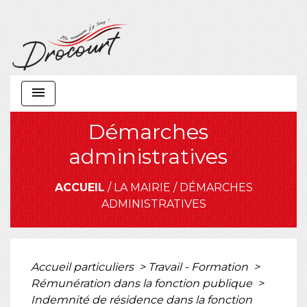
menu
Démarches
administratives
ACCUEIL
/
LA MAIRIE
/
DÉMARCHES
ADMINISTRATIVES
Accueil particuliers
>
Travail - Formation
>
Rémunération dans la fonction publique
>
Indemnité de résidence dans la fonction