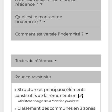
résidence ?
Quel est le montant de
l'indemnité ?
Comment est versée l'indemnité ?
Textes de référence
Pour en savoir plus
Structure et principaux éléments
open_in_new
constitutifs de la rémunération
Ministère chargé de la fonction publique
Classement des communes en 3 zones