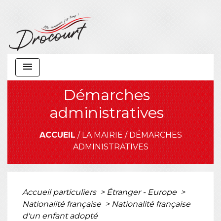
menu
Démarches
administratives
ACCUEIL
/
LA MAIRIE
/
DÉMARCHES
ADMINISTRATIVES
Accueil particuliers
>
Étranger - Europe
>
Nationalité française
>
Nationalité française
d'un enfant adopté