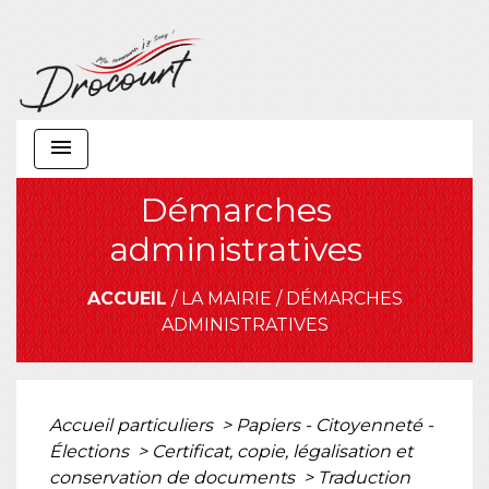
menu
Démarches
administratives
ACCUEIL
/
LA MAIRIE
/
DÉMARCHES
ADMINISTRATIVES
Accueil particuliers
>
Papiers - Citoyenneté -
Élections
>
Certificat, copie, légalisation et
conservation de documents
>
Traduction