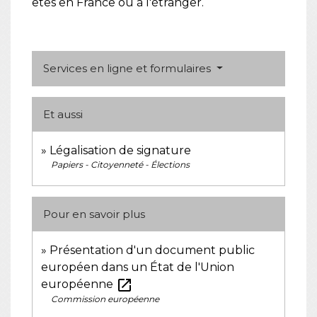
êtes en France ou à l'étranger.
Services en ligne et formulaires
Et aussi
Légalisation de signature
Papiers - Citoyenneté - Élections
Pour en savoir plus
Présentation d'un document public
européen dans un État de l'Union
open_in_new
européenne
Commission européenne