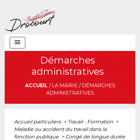
menu
Démarches
administratives
ACCUEIL
/
LA MAIRIE
/
DÉMARCHES
ADMINISTRATIVES
Accueil particuliers
>
Travail - Formation
>
Maladie ou accident du travail dans la
fonction publique
>
Congé de longue durée