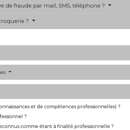
ive de fraude par mail, SMS, téléphone ?
croquerie ?
res
connaissances et de compétences professionnelles) ?
fessionnel ?
reconnus comme étant à finalité professionnelle ?