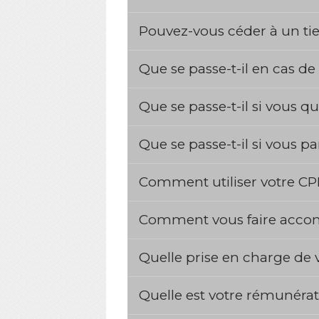
Pouvez-vous céder à un ti
Que se passe-t-il en cas de
Que se passe-t-il si vous qu
Que se passe-t-il si vous pa
Comment utiliser votre C
Comment vous faire accom
Quelle prise en charge de 
Quelle est votre rémunéra