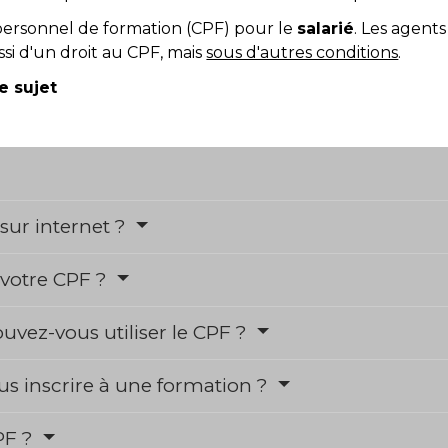
ersonnel de formation (CPF) pour le
salarié
. Les agents
si d'un droit au CPF, mais
sous d'autres conditions
.
le sujet
sur internet ?
 votre CPF ?
uvez-vous utiliser le CPF ?
 inscrire à une formation ?
PF ?