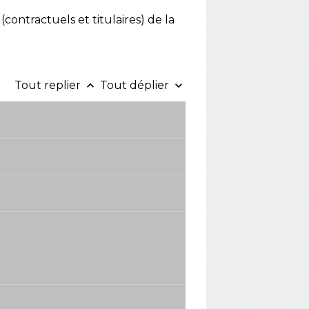
 (contractuels et titulaires) de la
Tout replier
Tout déplier
keyboard_arrow_up
keyboard_arrow_down