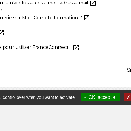
open_in_new
u je n’ai plus accès à mon adresse mail
C)
open_in_new
uerie sur Mon Compte Formation ?
n_in_new
open_in_new
ns pour utiliser FranceConnect+
S
 control over what you want to activate
OK, accept all