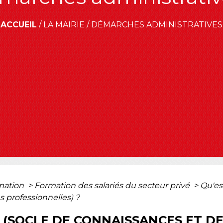
ACCUEIL
/
LA MAIRIE
/
DÉMARCHES ADMINISTRATIVES
rmation
>
Formation des salariés du secteur privé
>
Qu'es
 professionnelles) ?
A (SOCLE DE CONNAISSANCES ET 