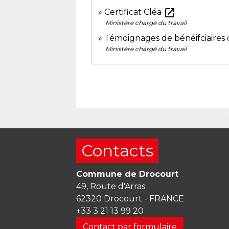
open_in_new
Certificat Cléa
Ministère chargé du travail
Témoignages de bénéifciaires
Ministère chargé du travail
Contacts
Commune de Drocourt
49, Route d'Arras
62320 Drocourt - FRANCE
+33 3 21 13 99 20
Contact par formulaire