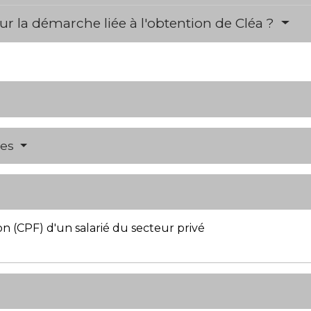
r la démarche liée à l'obtention de Cléa ?
res
 (CPF) d'un salarié du secteur privé