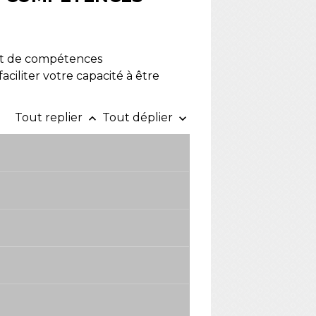
 et de compétences
ciliter votre capacité à être
Tout replier
Tout déplier
keyboard_arrow_up
keyboard_arrow_down