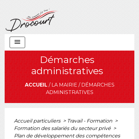
menu
Démarches
administratives
ACCUEIL
/
LA MAIRIE
/
DÉMARCHES
ADMINISTRATIVES
Accueil particuliers
>
Travail - Formation
>
Formation des salariés du secteur privé
>
Plan de développement des compétences