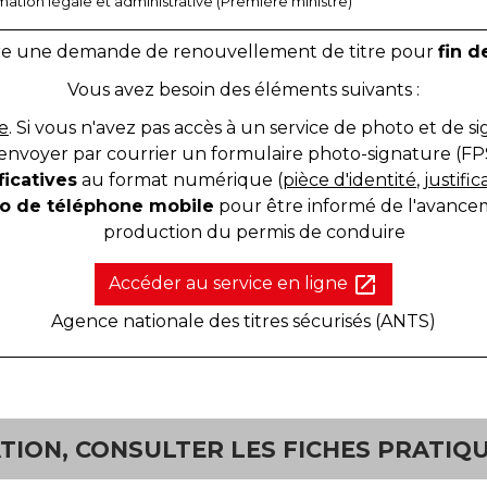
ormation légale et administrative (Première ministre)
aire une demande de renouvellement de titre pour
fin d
Vous avez besoin des éléments suivants :
e
. Si vous n'avez pas accès à un service de photo et de s
envoyer par courrier un formulaire photo-signature (FPS
ficatives
au format numérique (
pièce d'identité
,
justific
o de téléphone mobile
pour être informé de l'avanceme
production du permis de conduire
open_in_new
Accéder au service en ligne
Agence nationale des titres sécurisés (ANTS)
ION, CONSULTER LES FICHES PRATIQU