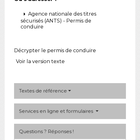
arrow_right
Agence nationale des titres
sécurisés (ANTS) - Permis de
conduire
Décrypter le permis de conduire
Voir la version texte
Textes de référence
Services en ligne et formulaires
Questions ? Réponses !