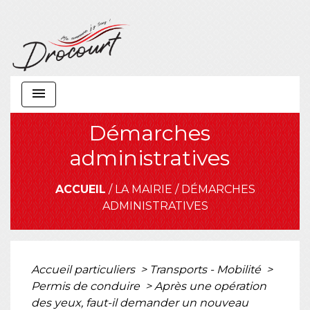
menu
Démarches
administratives
ACCUEIL
/
LA MAIRIE
/
DÉMARCHES
ADMINISTRATIVES
Accueil particuliers
>
Transports - Mobilité
>
Permis de conduire
>
Après une opération
des yeux, faut-il demander un nouveau