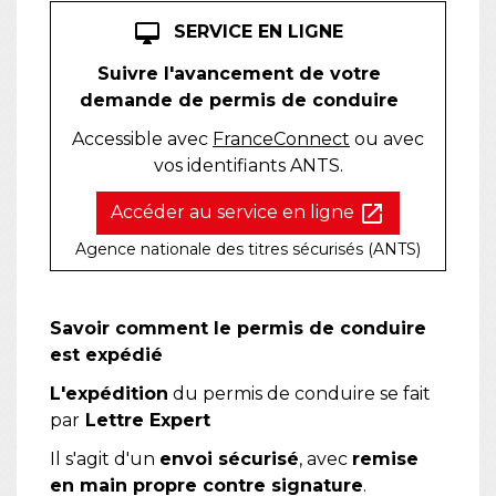
desktop_mac
SERVICE EN LIGNE
Suivre l'avancement de votre
demande de permis de conduire
Accessible avec
FranceConnect
ou avec
vos identifiants ANTS.
open_in_new
Accéder au service en ligne
Agence nationale des titres sécurisés (ANTS)
Savoir comment le permis de conduire
est expédié
L'expédition
du permis de conduire se fait
par
Lettre Expert
Il s'agit d'un
envoi sécurisé
, avec
remise
en main propre contre signature
.