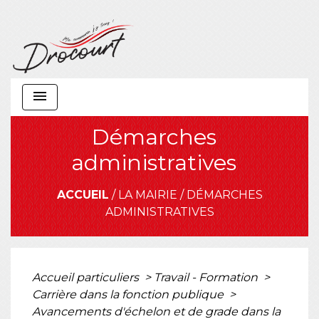
menu
Démarches
administratives
ACCUEIL
/
LA MAIRIE
/
DÉMARCHES
ADMINISTRATIVES
Accueil particuliers
>
Travail - Formation
>
Carrière dans la fonction publique
>
Avancements d'échelon et de grade dans la