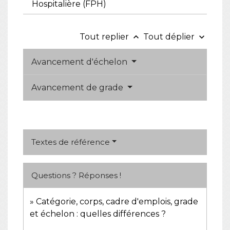
Hospitalière (FPH)
Tout replier
Tout déplier
keyboard_arrow_up
keyboard_arrow_down
Avancement d'échelon
Avancement de grade
Textes de référence
Questions ? Réponses !
Catégorie, corps, cadre d'emplois, grade
et échelon : quelles différences ?