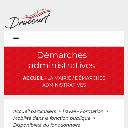
menu
Démarches
administratives
ACCUEIL
/
LA MAIRIE
/
DÉMARCHES
ADMINISTRATIVES
Accueil particuliers
>
Travail - Formation
>
Mobilité dans la fonction publique
>
Disponibilité du fonctionnaire