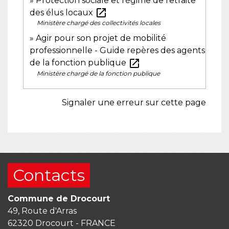
Protection sociale et régime de retraite
open_in_new
des élus locaux
Ministère chargé des collectivités locales
Agir pour son projet de mobilité
professionnelle - Guide repères des agents
open_in_new
de la fonction publique
Ministère chargé de la fonction publique
Signaler une erreur sur cette page
Contacts
Commune de Drocourt
49, Route d'Arras
62320 Drocourt - FRANCE