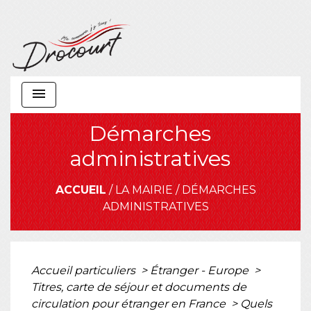
menu
Démarches
administratives
ACCUEIL
/
LA MAIRIE
/
DÉMARCHES
ADMINISTRATIVES
Accueil particuliers
>
Étranger - Europe
>
Titres, carte de séjour et documents de
circulation pour étranger en France
>
Quels