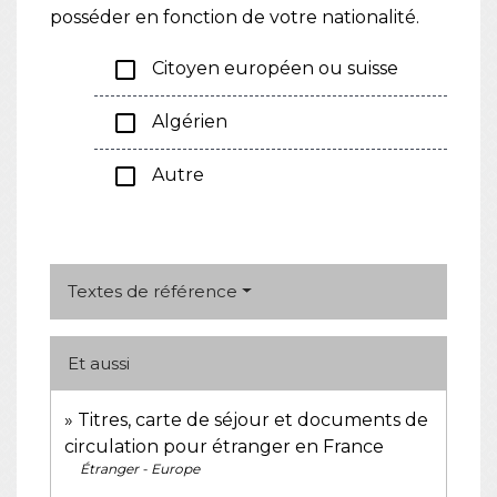
posséder en fonction de votre nationalité.
check_box_outline_blank
Citoyen européen ou suisse
check_box_outline_blank
Algérien
check_box_outline_blank
Autre
Textes de référence
Et aussi
Titres, carte de séjour et documents de
circulation pour étranger en France
Étranger - Europe