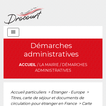
menu
Démarches
administratives
ACCUEIL
/
LA MAIRIE
/
DÉMARCHES
ADMINISTRATIVES
Accueil particuliers
>
Étranger - Europe
>
Titres, carte de séjour et documents de
circulation pour étranger en France
>
Carte