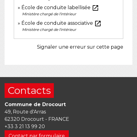
open_in_new
École de conduite labellisée
Ministère chargé de l'intérieur
open_in_new
École de conduite associative
Ministère chargé de l'intérieur
Signaler une erreur sur cette page
Contacts
Commune de Drocourt
49, Route d'Arras
62320 Drocourt - FRANCE
+33 3 21 13 99 20
Contact par formulaire