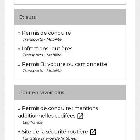
Et aussi
Permis de conduire
Transports - Mobilité
Infractions routières
Transports - Mobilité
Permis B : voiture ou camionnette
Transports - Mobilité
Pour en savoir plus
Permis de conduire : mentions
open_in_new
additionnelles codifées
Legifrance
open_in_new
Site de la sécurité routière
Ministère chargé de l'intérieur