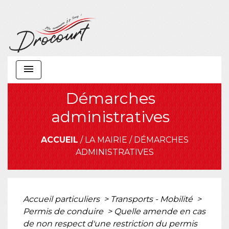
menu
Démarches
administratives
ACCUEIL
/
LA MAIRIE
/
DÉMARCHES
ADMINISTRATIVES
Accueil particuliers
>
Transports - Mobilité
>
Permis de conduire
>
Quelle amende en cas
de non respect d'une restriction du permis