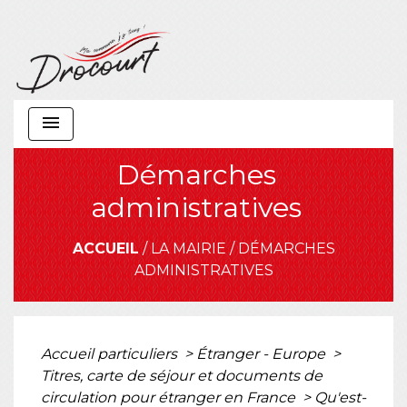
menu
Démarches
administratives
ACCUEIL
/
LA MAIRIE
/
DÉMARCHES
ADMINISTRATIVES
Accueil particuliers
>
Étranger - Europe
>
Titres, carte de séjour et documents de
circulation pour étranger en France
>
Qu'est-