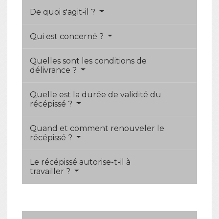
De quoi s'agit-il ?
Qui est concerné ?
Quelles sont les conditions de
délivrance ?
Quelle est la durée de validité du
récépissé ?
Quand et comment renouveler le
récépissé ?
Le récépissé autorise-t-il à
travailler ?