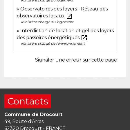
Ministère chargé du logement
Observatoires des loyers - Réseau des
open_in_new
observatoires locaux
Ministère chargé du logement
Interdiction de location et gel des loyers
open_in_new
des passoires énergétiques
Ministère chargé de l'environnement
Signaler une erreur sur cette page
Contacts
Commune de Drocourt
49, Route d'Arras
62320 Drocourt - FRANCE