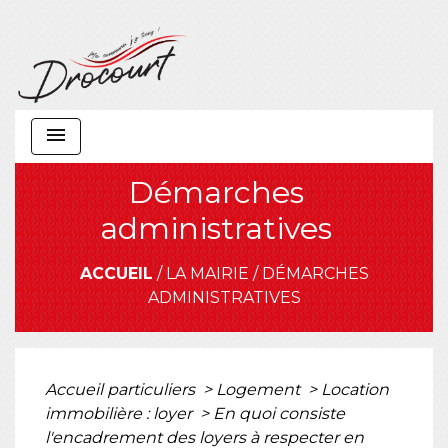
menu
Démarches
administratives
ACCUEIL
/
LA MAIRIE
/
DÉMARCHES
ADMINISTRATIVES
Accueil particuliers
>
Logement
>
Location
immobilière : loyer
>
En quoi consiste
l'encadrement des loyers à respecter en