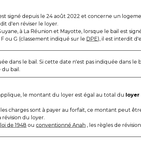
 est signé depuis le 24 août 2022 et concerne un logeme
erdit d'en réviser le loyer.
yane, à La Réunion et Mayotte, lorsque le bail est signé
F ou G (classement indiqué sur le
DPE
), il est interdit d
ée dans le bail. Si cette date n'est pas indiquée dans le ba
 du bail.
applique, le montant du loyer est égal au total du
loyer
es charges sont à payer au forfait, ce montant peut êtr
révision du loyer.
 loi de 1948
ou
conventionné Anah
, les règles de révisio