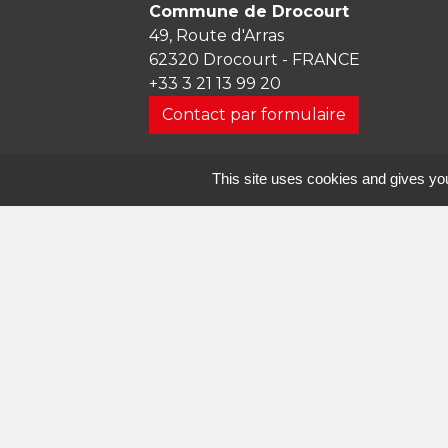
Commune de Drocourt
49, Route d'Arras
62320 Drocourt - FRANCE
+33 3 21 13 99 20
Contact par formulaire
Horaires d'ouverture
This site uses cookies and gives you
Lundi
: 09h00 – 12h00 / Fermée l’apr
Mardi
: 09h00 – 12h00 / 13h30 – 17h3
Mercredi
: 09h00 – 12h00 / 13h30 – 
Jeudi
: 09h00 – 12h00 / 13h30 – 17h3
Vendredi
: 09h00 – 12h00 / 13h30 – 
Samedi
: Fermée
Dimanche
: Fermée
Courriel :
mairie@mairie-drocourt.