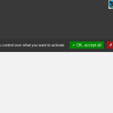
 control over what you want to activate
OK, accept all
ès-midi
0
17h30
0
17h30
fr