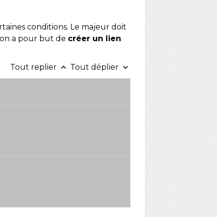
taines conditions. Le majeur doit
tion a pour but de
créer un lien
Tout replier
Tout déplier
keyboard_arrow_up
keyboard_arrow_down