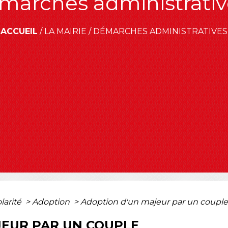
marches administrativ
ACCUEIL
/
LA MAIRIE
/
DÉMARCHES ADMINISTRATIVES
olarité
>
Adoption
>
Adoption d'un majeur par un coupl
JEUR PAR UN COUPLE