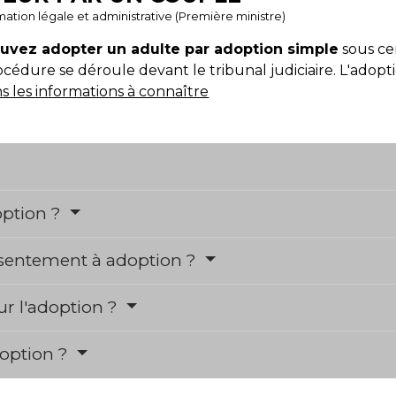
ormation légale et administrative (Première ministre)
ouvez adopter un adulte par adoption simple
sous cer
rocédure se déroule devant le tribunal judiciaire. L'adop
s les informations à connaître
option ?
nsentement à adoption ?
ur l'adoption ?
adoption ?