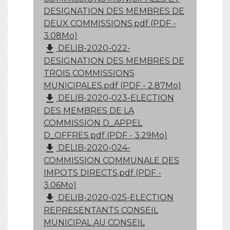
DESIGNATION DES MEMBRES DE
DEUX COMMISSIONS.pdf (PDF -
3.08Mo)
file_download
DELIB-2020-022-
DESIGNATION DES MEMBRES DE
TROIS COMMISSIONS
MUNICIPALES.pdf (PDF - 2.87Mo)
file_download
DELIB-2020-023-ELECTION
DES MEMBRES DE LA
COMMISSION D_APPEL
D_OFFRES.pdf (PDF - 3.29Mo)
file_download
DELIB-2020-024-
COMMISSION COMMUNALE DES
IMPOTS DIRECTS.pdf (PDF -
3.06Mo)
file_download
DELIB-2020-025-ELECTION
REPRESENTANTS CONSEIL
MUNICIPAL AU CONSEIL