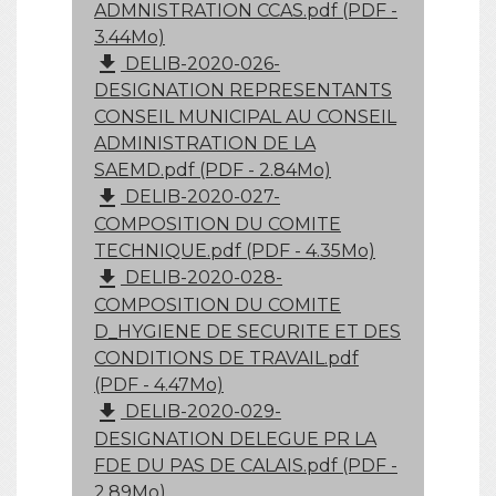
ADMNISTRATION CCAS.pdf (PDF -
3.44Mo)
file_download
DELIB-2020-026-
DESIGNATION REPRESENTANTS
CONSEIL MUNICIPAL AU CONSEIL
ADMINISTRATION DE LA
SAEMD.pdf (PDF - 2.84Mo)
file_download
DELIB-2020-027-
COMPOSITION DU COMITE
TECHNIQUE.pdf (PDF - 4.35Mo)
file_download
DELIB-2020-028-
COMPOSITION DU COMITE
D_HYGIENE DE SECURITE ET DES
CONDITIONS DE TRAVAIL.pdf
(PDF - 4.47Mo)
file_download
DELIB-2020-029-
DESIGNATION DELEGUE PR LA
FDE DU PAS DE CALAIS.pdf (PDF -
2.89Mo)