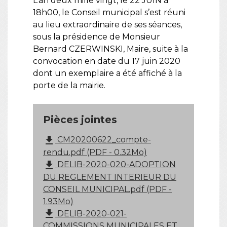
L’an deux mille vingt, le 22 JUIN à
18h00, le Conseil municipal s’est réuni
au lieu extraordinaire de ses séances,
sous la présidence de Monsieur
Bernard CZERWINSKI, Maire, suite à la
convocation en date du 17 juin 2020
dont un exemplaire a été affiché à la
porte de la mairie.
Pièces jointes
file_download
CM20200622_compte-
rendu.pdf (PDF - 0.32Mo)
file_download
DELIB-2020-020-ADOPTION
DU REGLEMENT INTERIEUR DU
CONSEIL MUNICIPAL.pdf (PDF -
1.93Mo)
file_download
DELIB-2020-021-
COMMISSIONS MUNICIPALES ET