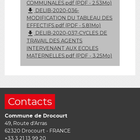
COMMUNALES.pdf (PDF - 2.53Mo)
file_download
DELIB-2020-036-
MODIFICATION DU TABLEAU DES
EFFECTIFS.pdf (PDF - 5.81Mo)
file_download
DELIB-2020-037-CYCLES DE
TRAVAIL DES AGENTS
INTERVENANT AUX ECOLES
MATERNELLES.pdf (PDF - 3.25Mo)
Contacts
Commune de Drocourt
49, Route d'Arras
62320 Drocourt - FRANCE
+33 3 21 13 99 20