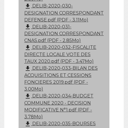
file_download
DELIB-2020-030-
DESIGNATION CORRESPONDANT
DEFENSE.pdf (PDF - 3.11Mo)
file_download
DELIB-2020-031-
DESIGNATION CORRESPONDANT
CNAS.pdf (PDF - 2.85Mo)
file_download
DELIB-2020-032-FISCALITE
DIRECTE LOCALE VOTE DES
TAUX 2020.pdf (PDF - 3.47Mo)
file_download
DELIB-2020-033-BILAN DES
ACQUISITIONS ET CESSIONS
FONCIERES 2019.pdf (PDF -
3.00Mo)
file_download
DELIB-2020-034-BUDGET
COMMUNE 2020 - DECISION
MODIFICATIVE N°1.pdf (PDF -
3.78Mo)
file_download
DELIB-2020-035-BOURSES