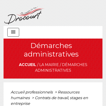
menu
Démarches
administratives
ACCUEIL
/
LA MAIRIE
/
DÉMARCHES
ADMINISTRATIVES
Accueil professionnels
>
Ressources
humaines
>
Contrats de travail, stages en
entreprise