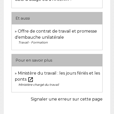
Et aussi
Offre de contrat de travail et promesse
d'embauche unilatérale
Travail - Formation
Pour en savoir plus
Ministère du travail : les jours fériés et les
open_in_new
ponts
Ministère chargé du travail
Signaler une erreur sur cette page