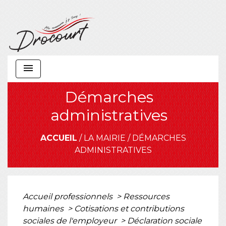
menu
Démarches
administratives
ACCUEIL
/
LA MAIRIE
/
DÉMARCHES
ADMINISTRATIVES
Accueil professionnels
>
Ressources
humaines
>
Cotisations et contributions
sociales de l'employeur
>
Déclaration sociale