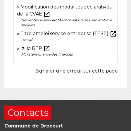
Modification des modalités déclaratives
open_in_new
de la CVAE
Net-entreprises-GIP Modernisation des déclarations
sociales
open_in_new
Titre emploi service entreprise (TESE)
Urssaf
open_in_new
Izilio BTP
Ministère chargé des finances
Signaler une erreur sur cette page
Contacts
Commune de Drocourt