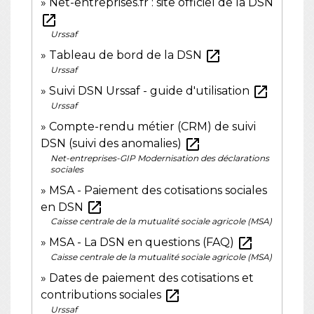
Net-entreprises.fr : site officiel de la DSN
open_in_new
Urssaf
open_in_new
Tableau de bord de la DSN
Urssaf
open_in_new
Suivi DSN Urssaf - guide d'utilisation
Urssaf
Compte-rendu métier (CRM) de suivi
open_in_new
DSN (suivi des anomalies)
Net-entreprises-GIP Modernisation des déclarations
sociales
MSA - Paiement des cotisations sociales
open_in_new
en DSN
Caisse centrale de la mutualité sociale agricole (MSA)
open_in_new
MSA - La DSN en questions (FAQ)
Caisse centrale de la mutualité sociale agricole (MSA)
Dates de paiement des cotisations et
open_in_new
contributions sociales
Urssaf