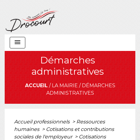
menu
Démarches
administratives
ACCUEIL
/
LA MAIRIE
/
DÉMARCHES
ADMINISTRATIVES
Accueil professionnels
>
Ressources
humaines
>
Cotisations et contributions
sociales de l'employeur
>
Cotisations