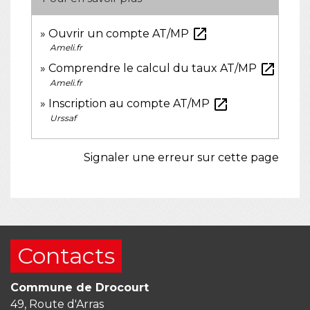
open_in_new
Ouvrir un compte AT/MP
Ameli.fr
open_in_new
Comprendre le calcul du taux AT/MP
Ameli.fr
open_in_new
Inscription au compte AT/MP
Urssaf
Signaler une erreur sur cette page
Contacts
Commune de Drocourt
49, Route d'Arras