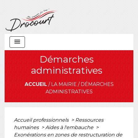
menu
Démarches
administratives
ACCUEIL
/
LA MAIRIE
/
DÉMARCHES
ADMINISTRATIVES
Accueil professionnels
>
Ressources
humaines
>
Aides à l'embauche
>
Exonérations en zones de restructuration de