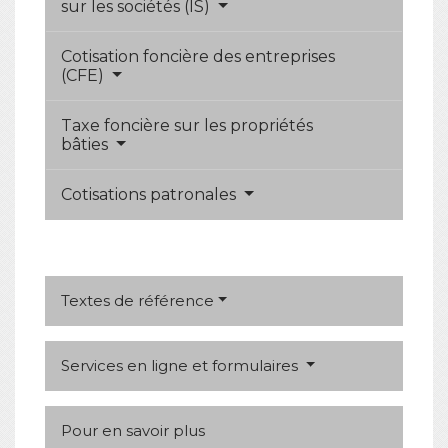
sur les sociétés (IS)
Cotisation foncière des entreprises
(CFE)
Taxe foncière sur les propriétés
bâties
Cotisations patronales
Textes de référence
Services en ligne et formulaires
Pour en savoir plus