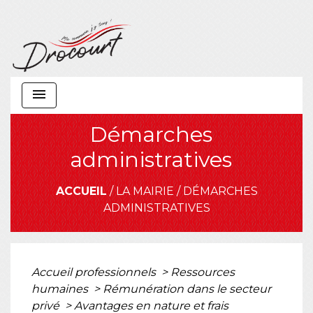
menu
Démarches
administratives
ACCUEIL
/
LA MAIRIE
/
DÉMARCHES
ADMINISTRATIVES
Accueil professionnels
>
Ressources
humaines
>
Rémunération dans le secteur
privé
>
Avantages en nature et frais