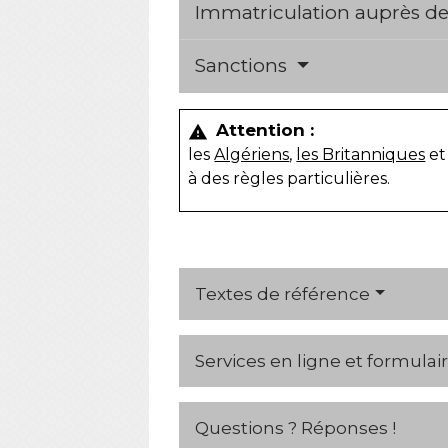
Immatriculation auprès de 
Sanctions
Attention :
warning
les
Algériens
,
les Britanniques
et
à des règles particulières.
Textes de référence
Services en ligne et formulai
Questions ? Réponses !