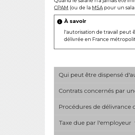
Quand le salarié n'a jamais été i
CPAM
(ou de la
MSA
pour un salar
À savoir
info
l'autorisation de travail peut
délivrée en France métropoli
Qui peut être dispensé d'au
Contrats concernés par une
Procédures de délivrance o
Taxe due par l'employeur