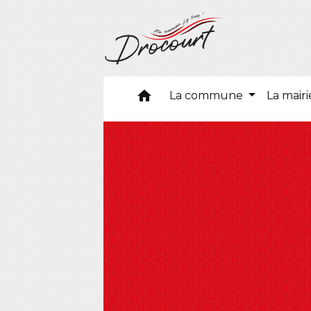
home
La commune
La mair