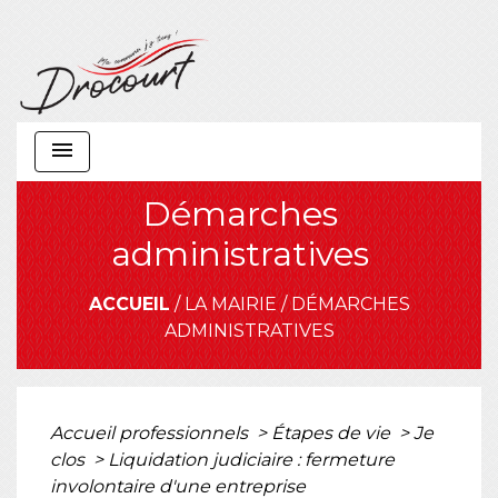
menu
Démarches
administratives
ACCUEIL
/
LA MAIRIE
/
DÉMARCHES
ADMINISTRATIVES
Accueil professionnels
>
Étapes de vie
>
Je
clos
>
Liquidation judiciaire : fermeture
involontaire d'une entreprise