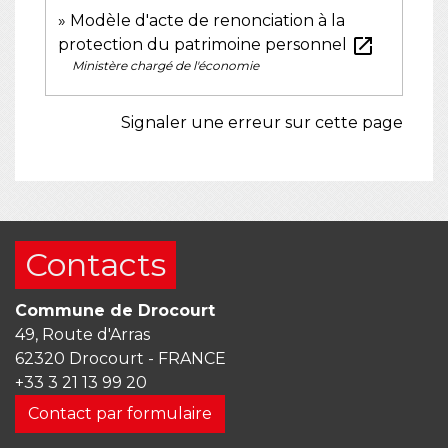
Modèle d'acte de renonciation à la
open_in_new
protection du patrimoine personnel
Ministère chargé de l'économie
Signaler une erreur sur cette page
Contacts
Commune de Drocourt
49, Route d'Arras
62320 Drocourt - FRANCE
+33 3 21 13 99 20
Contact par formulaire