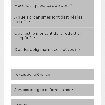
Mécénat : qu'est-ce que c'est ?
À quels organismes sont destinés les
dons ?
Quel est le montant de la réduction
d'impôt ?
Quelles obligations déclaratives ?
Textes de référence
Services en ligne et formulaires
Et aussi