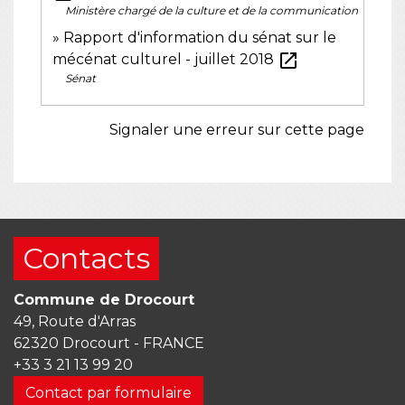
Ministère chargé de la culture et de la communication
Rapport d'information du sénat sur le
open_in_new
mécénat culturel - juillet 2018
Sénat
Signaler une erreur sur cette page
Contacts
Commune de Drocourt
49, Route d'Arras
62320 Drocourt - FRANCE
+33 3 21 13 99 20
Contact par formulaire