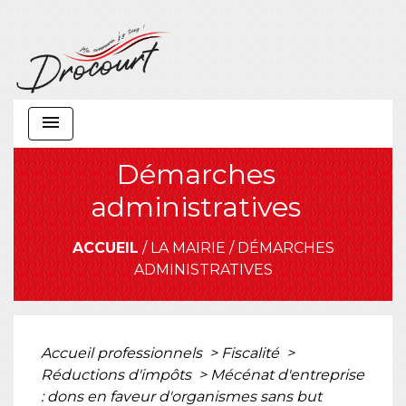
menu
Démarches
administratives
ACCUEIL
/
LA MAIRIE
/
DÉMARCHES
ADMINISTRATIVES
Accueil professionnels
>
Fiscalité
>
Réductions d'impôts
>
Mécénat d'entreprise
: dons en faveur d'organismes sans but