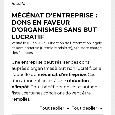
lucratif
MÉCÉNAT D'ENTREPRISE :
DONS EN FAVEUR
D'ORGANISMES SANS BUT
LUCRATIF
Vérifié le 01 Jan 2023 - Direction de l'information légale
et administrative (Première ministre), Ministère chargé
des finances
Une entreprise peut réaliser des dons
auprès d'organismes à but non lucratif, cela
s'appelle du
mécénat d'entreprise
. Ces
dons donnent accès à une
réduction
d'impôt
. Pour bénéficier de cet avantage
fiscal, certaines conditions doivent être
remplies.
Tout replier
Tout déplier
keyboard_arrow_up
keyboard_arrow_down