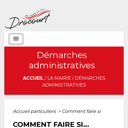
menu
Démarches
administratives
ACCUEIL
/
LA MAIRIE
/
DÉMARCHES
ADMINISTRATIVES
Accueil particuliers
>
Comment faire si
COMMENT FAIRE SI...