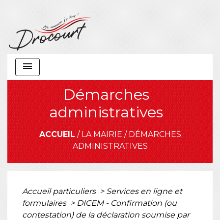
menu
Démarches
administratives
ACCUEIL
/
LA MAIRIE
/
DÉMARCHES
ADMINISTRATIVES
Accueil particuliers
>
Services en ligne et
formulaires
>
DICEM - Confirmation (ou
contestation) de la déclaration soumise par