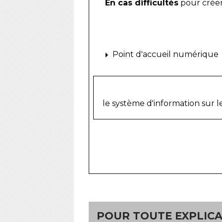
En cas difficultés
pour créer
arrow_right
Point d'accueil numérique
le système d'information sur l
POUR TOUTE EXPLICAT