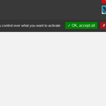
 control over what you want to activate
OK, accept all
ès-midi
0
17h30
0
17h30
fr