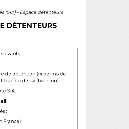
es (SIA) - Espace détenteurs
ACE DÉTENTEURS
suivants :
re de détention (ni permis de
ll-trap ou de ski (biathlon)
pte
SIA
.
ail
.
s :
en France)