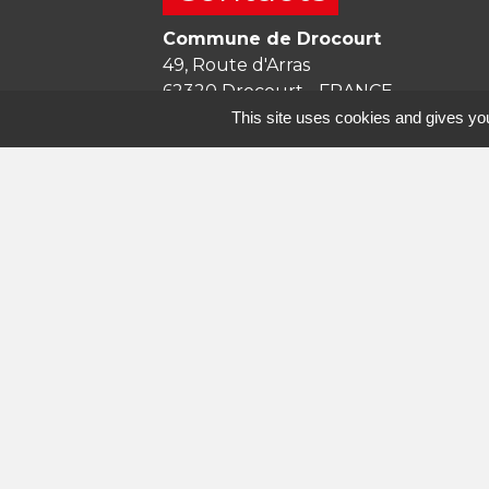
Commune de Drocourt
49, Route d'Arras
62320 Drocourt - FRANCE
+33 3 21 13 99 20
This site uses cookies and gives you
Contact par formulaire
Horaires d'ouverture
Lundi
: 09h00 – 12h00 / Fermée l’apr
Mardi
: 09h00 – 12h00 / 13h30 – 17h3
Mercredi
: 09h00 – 12h00 / 13h30 – 
Jeudi
: 09h00 – 12h00 / 13h30 – 17h3
Vendredi
: 09h00 – 12h00 / 13h30 – 
Samedi
: Fermée
Dimanche
: Fermée
Courriel :
mairie@mairie-drocourt.