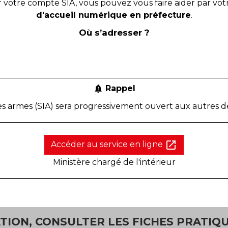
 votre compte SIA, vous pouvez vous faire aider par vo
d'accueil numérique en préfecture
.
Où s’adresser ?
Rappel
notification_important
es armes (SIA) sera progressivement ouvert aux autres d
open_in_new
Accéder au service en ligne
Ministère chargé de l'intérieur
ION, CONSULTER LES FICHES PRATIQU