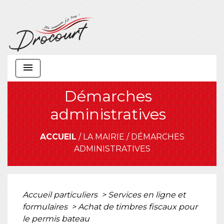
menu
Démarches
administratives
ACCUEIL
/
LA MAIRIE
/
DÉMARCHES
ADMINISTRATIVES
Accueil particuliers
>
Services en ligne et
formulaires
>
Achat de timbres fiscaux pour
le permis bateau