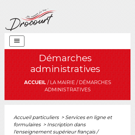
menu
Démarches
administratives
ACCUEIL
/
LA MAIRIE
/
DÉMARCHES
ADMINISTRATIVES
Accueil particuliers
>
Services en ligne et
formulaires
>
Inscription dans
l'enseignement supérieur français /