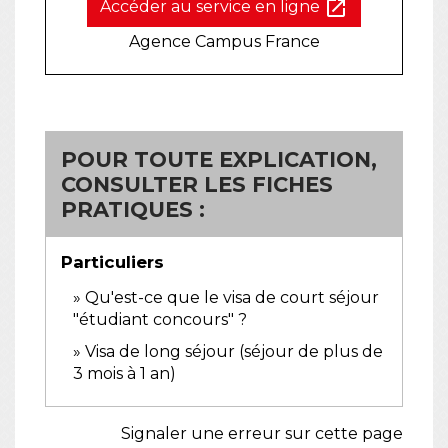
open_in_new
Accéder au service en ligne
Agence Campus France
POUR TOUTE EXPLICATION,
CONSULTER LES FICHES
PRATIQUES :
Particuliers
Qu'est-ce que le visa de court séjour
"étudiant concours" ?
Visa de long séjour (séjour de plus de
3 mois à 1 an)
Signaler une erreur sur cette page