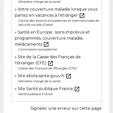
Ministère chargé de la santé
Votre couverture maladie lorsque vous
open_in_new
partez en vacances à l'étranger
Centre des liaisons européennes et internationales de
sécurité sociale (Cleiss)
Santé en Europe : soins imprévus et
programmés, couverture maladie,
open_in_new
médicaments
Commission européenne
Site de la Caisse des Français de
open_in_new
l'étranger (CFE)
Caisse des Français de l'Étranger (CFE)
open_in_new
Site ebola.sante.gouv.fr
Ministère chargé de la santé
open_in_new
Site Santé publique France
Santé publique France
Signaler une erreur sur cette page