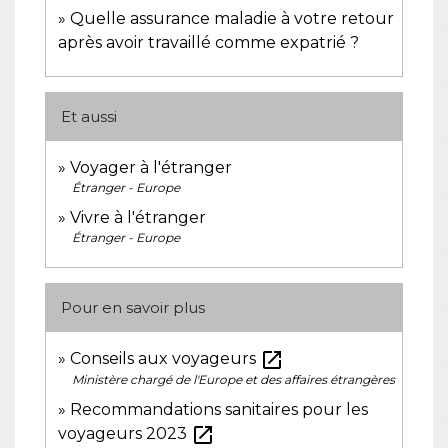
Quelle assurance maladie à votre retour
après avoir travaillé comme expatrié ?
Et aussi
Voyager à l'étranger
Étranger - Europe
Vivre à l'étranger
Étranger - Europe
Pour en savoir plus
open_in_new
Conseils aux voyageurs
Ministère chargé de l'Europe et des affaires étrangères
Recommandations sanitaires pour les
open_in_new
voyageurs 2023