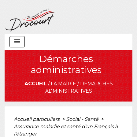
menu
Démarches
administratives
ACCUEIL
/
LA MAIRIE
/
DÉMARCHES
ADMINISTRATIVES
Accueil particuliers
>
Social - Santé
>
Assurance maladie et santé d'un Français à
l'étranger