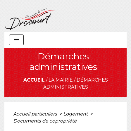
menu
Démarches
administratives
ACCUEIL
/
LA MAIRIE
/
DÉMARCHES
ADMINISTRATIVES
Accueil particuliers
>
Logement
>
Documents de copropriété