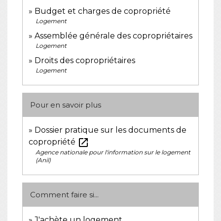
Budget et charges de copropriété
Logement
Assemblée générale des copropriétaires
Logement
Droits des copropriétaires
Logement
Pour en savoir plus
Dossier pratique sur les documents de
open_in_new
copropriété
Agence nationale pour l'information sur le logement
(Anil)
Comment faire si...
J'achète un logement