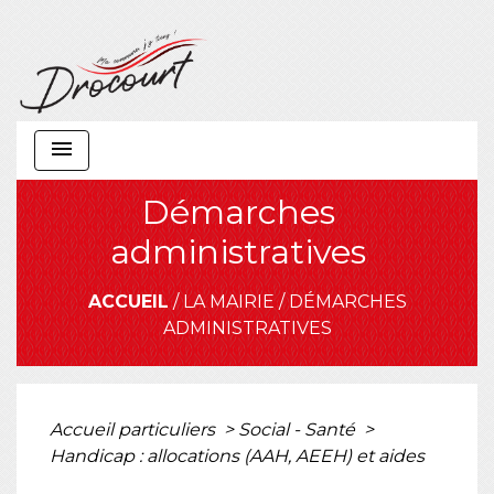
menu
Démarches
administratives
ACCUEIL
/
LA MAIRIE
/
DÉMARCHES
ADMINISTRATIVES
Accueil particuliers
>
Social - Santé
>
Handicap : allocations (AAH, AEEH) et aides