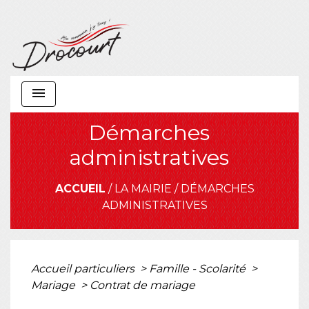
menu
Démarches
administratives
ACCUEIL
/
LA MAIRIE
/
DÉMARCHES
ADMINISTRATIVES
Accueil particuliers
>
Famille - Scolarité
>
Mariage
>
Contrat de mariage