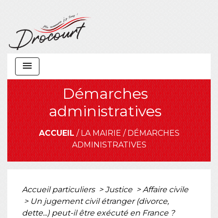
menu
Démarches
administratives
ACCUEIL
/
LA MAIRIE
/
DÉMARCHES
ADMINISTRATIVES
Accueil particuliers
>
Justice
>
Affaire civile
>
Un jugement civil étranger (divorce,
dette...) peut-il être exécuté en France ?