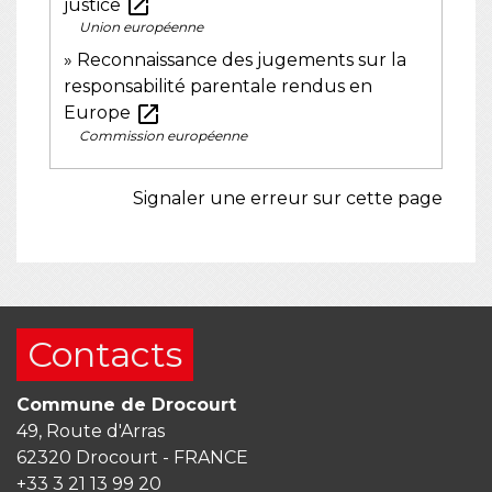
open_in_new
justice
Union européenne
Reconnaissance des jugements sur la
responsabilité parentale rendus en
open_in_new
Europe
Commission européenne
Signaler une erreur sur cette page
Contacts
Commune de Drocourt
49, Route d'Arras
62320 Drocourt - FRANCE
+33 3 21 13 99 20