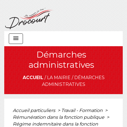
menu
Démarches
administratives
ACCUEIL
/
LA MAIRIE
/
DÉMARCHES
ADMINISTRATIVES
Accueil particuliers
>
Travail - Formation
>
Rémunération dans la fonction publique
>
Régime indemnitaire dans la fonction