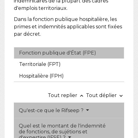
indemnitaires de la plupart des cadres
d'emplois territoriaux.
Dans la fonction publique hospitalière, les
primes et indemnités applicables sont fixées
par décret.
Fonction publique d'État (FPE)
Territoriale (FPT)
Hospitalière (FPH)
Tout replier
Tout déplier
keyboard_arrow_up
keyboard_arrow_down
Qu'est-ce que le Rifseep ?
Quel est le montant de l'indemnité
de fonctions, de sujétions et
d'expertise (IFSE) ?