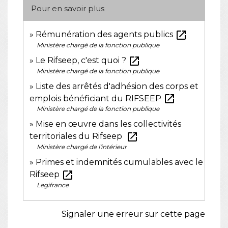
Pour en savoir plus
open_in_new
Rémunération des agents publics
Ministère chargé de la fonction publique
open_in_new
Le Rifseep, c'est quoi ?
Ministère chargé de la fonction publique
Liste des arrêtés d'adhésion des corps et
open_in_new
emplois bénéficiant du RIFSEEP
Ministère chargé de la fonction publique
Mise en œuvre dans les collectivités
open_in_new
territoriales du Rifseep
Ministère chargé de l'intérieur
Primes et indemnités cumulables avec le
open_in_new
Rifseep
Legifrance
Signaler une erreur sur cette page