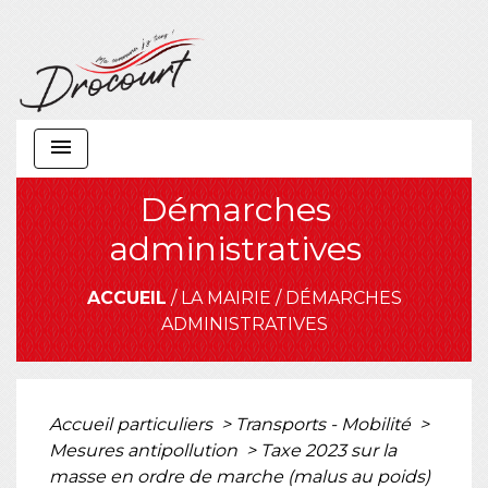
menu
Démarches
administratives
ACCUEIL
/
LA MAIRIE
/
DÉMARCHES
ADMINISTRATIVES
Accueil particuliers
>
Transports - Mobilité
>
Mesures antipollution
>
Taxe 2023 sur la
masse en ordre de marche (malus au poids)