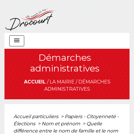
menu
Démarches
administratives
ACCUEIL
/
LA MAIRIE
/
DÉMARCHES
ADMINISTRATIVES
Accueil particuliers
>
Papiers - Citoyenneté -
Élections
>
Nom et prénom
>
Quelle
différence entre le nom de famille et le nom