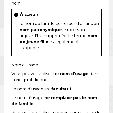
nom.
À savoir
info
le nom de famille correspond à l'ancien
nom patronymique
, expression
aujourd’hui supprimée. Le terme
nom
de jeune fille
est également
supprimé.
Nom d'usage
Vous pouvez utiliser un
nom d'usage
dans
la vie quotidienne.
Le nom d'usage est
facultatif
.
Le nom d'usage
ne remplace pas le nom
de famille
.
Vous pouvez utiliser comme nom d'usage
le