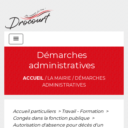
menu
Démarches
administratives
ACCUEIL
/
LA MAIRIE
/
DÉMARCHES
ADMINISTRATIVES
Accueil particuliers
>
Travail - Formation
>
Congés dans la fonction publique
>
Autorisation d'absence pour décès d'un