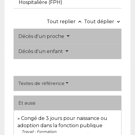
Hospitalière (FPH)
Tout replier
Tout déplier
keyboard_arrow_up
keyboard_arrow_down
Décès d'un proche
Décès d'un enfant
Textes de référence
Et aussi
Congé de 3 jours pour naissance ou
adoption dans la fonction publique
Travail - Formation