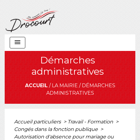
menu
Démarches
administratives
ACCUEIL
/
LA MAIRIE
/
DÉMARCHES
ADMINISTRATIVES
Accueil particuliers
>
Travail - Formation
>
Congés dans la fonction publique
>
Autorisation d'absence pour mariage ou