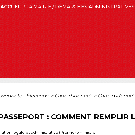
ACCUEIL
/
LA MAIRIE
/
DÉMARCHES ADMINISTRATIVES
toyenneté - Élections
>
Carte d'identité
>
Carte d'identit
/ PASSEPORT : COMMENT REMPLIR 
ormation légale et administrative (Première ministre)