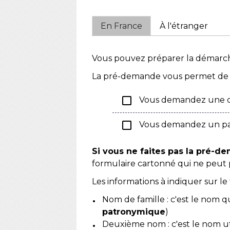
En France
À l'étranger
Vous pouvez préparer la démarc
La pré-demande vous permet d
check_box_outline_blank
Vous demandez une ca
check_box_outline_blank
Vous demandez un pa
Si vous ne faites pas la pré-
formulaire cartonné qui ne peut pa
Les informations à indiquer sur le 
Nom de famille : c'est le nom q
patronymique
)
Deuxième nom : c'est le nom ut