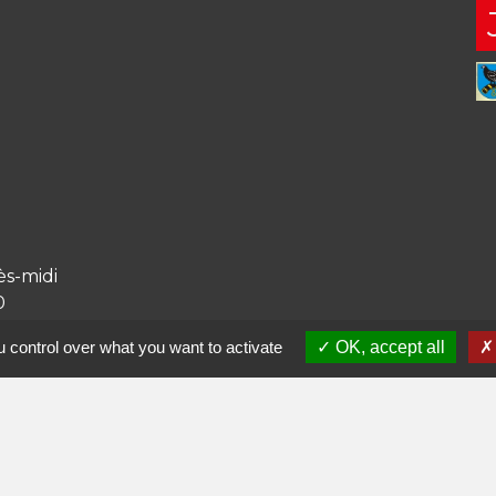
ès-midi
0
17h30
 control over what you want to activate
OK, accept all
0
17h30
fr