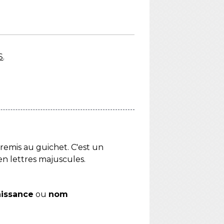
S
.
 remis au guichet. C'est un
 en lettres majuscules.
issance
ou
nom