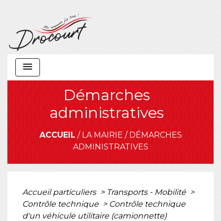
menu
Démarches
administratives
ACCUEIL
/
LA MAIRIE
/
DÉMARCHES
ADMINISTRATIVES
Accueil particuliers
>
Transports - Mobilité
>
Contrôle technique
>
Contrôle technique
d'un véhicule utilitaire (camionnette)