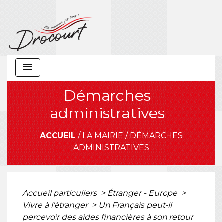
menu
Démarches
administratives
ACCUEIL
/
LA MAIRIE
/
DÉMARCHES
ADMINISTRATIVES
Accueil particuliers
>
Étranger - Europe
>
Vivre à l'étranger
>
Un Français peut-il
percevoir des aides financières à son retour